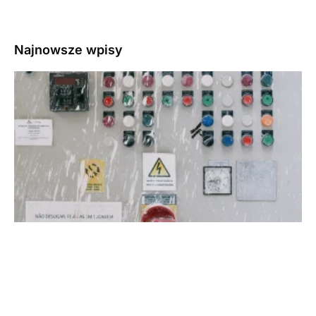
Najnowsze wpisy
3