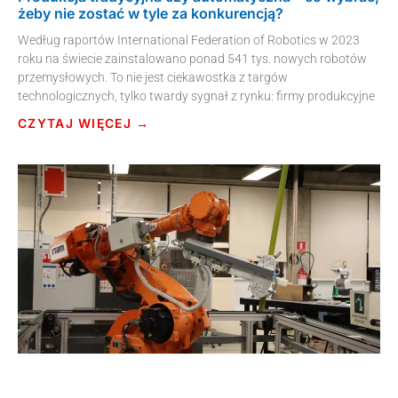
żeby nie zostać w tyle za konkurencją?
Według raportów International Federation of Robotics w 2023
roku na świecie zainstalowano ponad 541 tys. nowych robotów
przemysłowych. To nie jest ciekawostka z targów
technologicznych, tylko twardy sygnał z rynku: firmy produkcyjne
CZYTAJ WIĘCEJ →