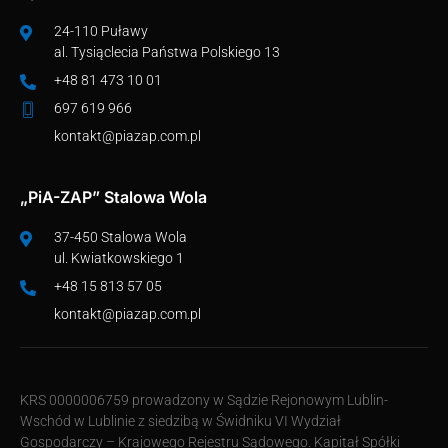
24-110 Puławy
al. Tysiąclecia Państwa Polskiego 13
+48 81 473 10 01
697 619 966
kontakt@piazap.com.pl
„PiA-ZAP” Stalowa Wola
37-450 Stalowa Wola
ul. Kwiatkowskiego 1
+48 15 813 57 05
kontakt@piazap.com.pl
KRS 0000006759 prowadzony w Sądzie Rejonowym Lublin-
Wschód w Lublinie z siedzibą w Świdniku VI Wydział
Gospodarczy – Krajowego Rejestru Sądowego. Kapitał Spółki