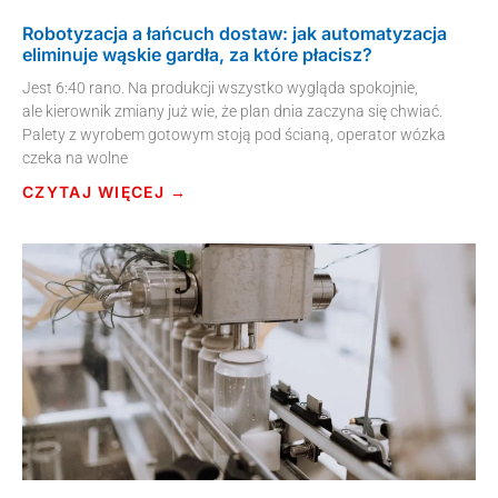
Robotyzacja a łańcuch dostaw: jak automatyzacja
eliminuje wąskie gardła, za które płacisz?
Jest 6:40 rano. Na produkcji wszystko wygląda spokojnie,
ale kierownik zmiany już wie, że plan dnia zaczyna się chwiać.
Palety z wyrobem gotowym stoją pod ścianą, operator wózka
czeka na wolne
CZYTAJ WIĘCEJ →