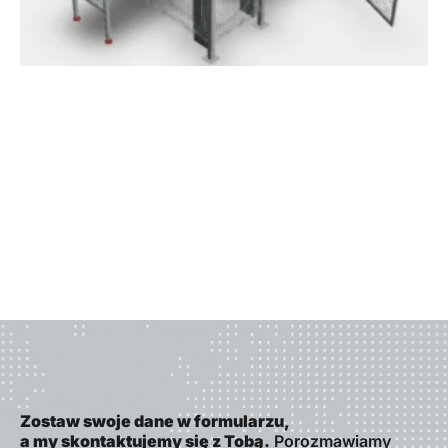
Zostaw swoje dane w formularzu,
a my skontaktujemy się z Tobą.
Porozmawiamy