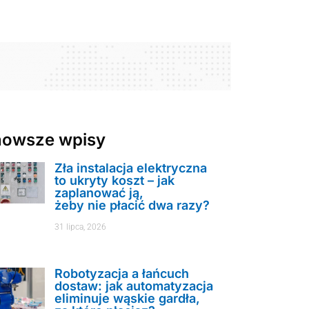
nowsze wpisy
Zła instalacja elektryczna
to ukryty koszt – jak
zaplanować ją,
żeby nie płacić dwa razy?
31 lipca, 2026
Robotyzacja a łańcuch
dostaw: jak automatyzacja
eliminuje wąskie gardła,