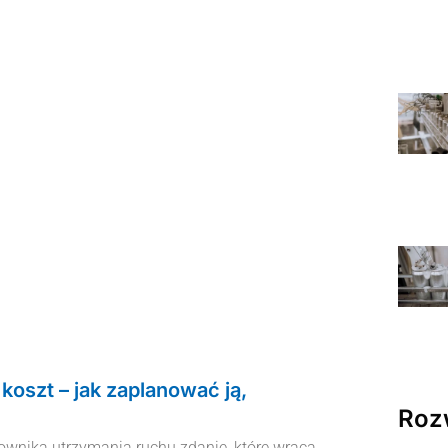
 koszt – jak zaplanować ją,
Roz
ownika utrzymania ruchu zdanie, które wraca