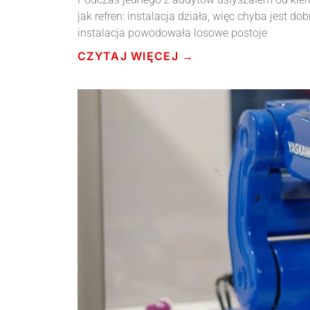
jak refren: instalacja działa, więc chyba jest do
instalacja powodowała losowe postoje
CZYTAJ WIĘCEJ →