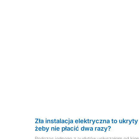
Zła instalacja elektryczna to ukryty
żeby nie płacić dwa razy?
Podczas jednego z audytów usłyszałem od kier