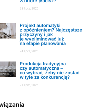
za które płacisz?
28 lipca, 2026
Projekt automatyki
z opóźnieniem? Najczęstsze
przyczyny i jak
je wyeliminować już
na etapie planowania
24 lipca, 2026
Produkcja tradycyjna
czy automatyczna –
co wybrać, żeby nie zostać
w tyle za konkurencją?
21 lipca, 2026
wiązania